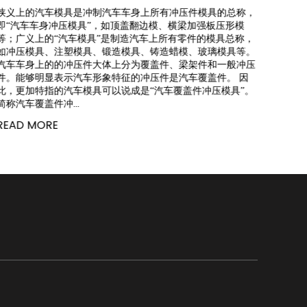
狭义上的汽车模具是冲制汽车车身上所有冲压件模具的总称，
有利于
即“汽车车身冲压模具”，如顶盖翻边模、横梁加强板压形模
来的产
等；广义上的“汽车模具”是制造汽车上所有零件的模具总称，
差，要
如冲压模具、注塑模具、锻造模具、铸造蜡模、玻璃模具等。
位置上
汽车车身上的的冲压件大体上分为覆盖件、梁架件和一般冲压
CNC
件。能够明显表示汽车形象特征的冲压件是汽车覆盖件。 因
专心、
此，更加特指的汽车模具可以说成是“汽车覆盖件冲压模具”。
在生产
简称汽车覆盖件冲...
操作经验
READ MORE
READ