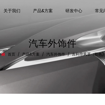
关于我们
产品&方案
研发中心
常见
汽车外饰件
首页
/
产品&方案
/
汽车外饰件
/
吉利导风罩（双色)