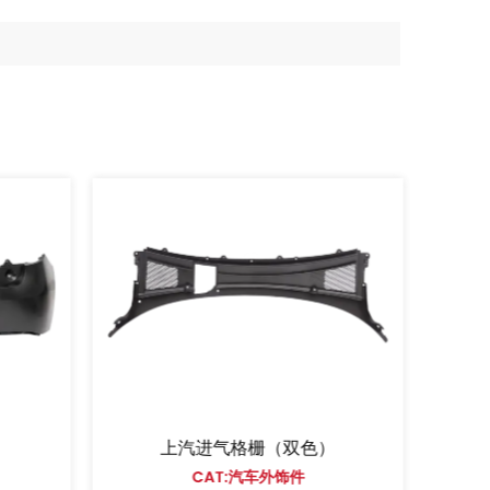
上汽进气格栅（双色）
吉
CAT:汽车外饰件